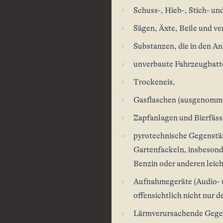
Schuss-, Hieb-, Stich- un
Sägen, Äxte, Beile und v
Substanzen, die in den An
unverbaute Fahrzeugbatt
Trockeneis,
Gasflaschen (ausgenomm
Zapfanlagen und Bierfässe
pyrotechnische Gegenstän
Gartenfackeln, insbesond
Benzin oder anderen leich
Aufnahmegeräte (Audio- u
offensichtlich nicht nur 
Lärmverursachende Gegen