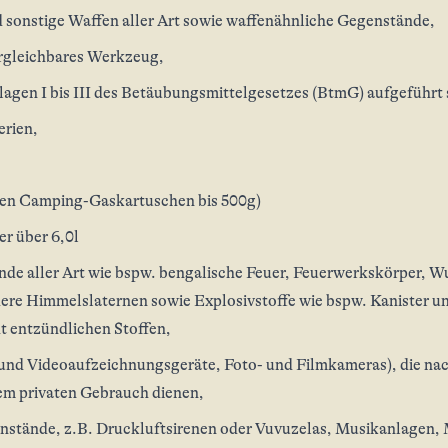
d sonstige Waffen aller Art sowie waffenähnliche Gegenstände,
ergleichbares Werkzeug,
lagen I bis III des Betäubungsmittelgesetzes (BtmG) aufgeführt 
erien,
en Camping-Gaskartuschen bis 500g)
r über 6,0l
de aller Art wie bspw. bengalische Feuer, Feuerwerkskörper, W
ere Himmelslaternen sowie Explosivstoffe wie bspw. Kanister un
t entzündlichen Stoffen,
nd Videoaufzeichnungsgeräte, Foto- und Filmkameras), die nac
dem privaten Gebrauch dienen,
stände, z.B. Druckluftsirenen oder Vuvuzelas, Musikanlagen,