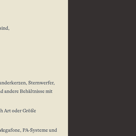
sind,
underkerzen, Sternwerfer,
d andere Behältnisse mit
h Art oder Größe
 Megafone, PA-Systeme und