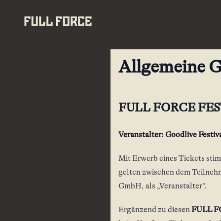
Allgemeine 
FULL FORCE FES
Veranstalter: Goodlive Festi
Mit Erwerb eines Tickets st
gelten zwischen dem Teilnehm
GmbH, als „Veranstalter“.
Ergänzend zu diesen
FULL F