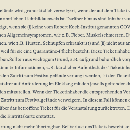
elände wird grundsätzlich verweigert, wenn der auf dem Ticket 
m amtlichen Lichtbildausweis ist.Darüber hinaus sind Inhaber v
tigt, wenn sie (i) keine vom Robert Koch-Institut genannten 
schen Allgemeinsymptomen, wie z.B. Fieber, Muskelschmerzen, Du
n, wie z.B. Husten, Schnupfen erkrankt ist) und (ii) nicht aus 
 weil für sie eine Quarantäne-Pflicht besteht. Diese Ticketinhaber
eiben.Sollten aus wichtigem Grund, z.B. aufgrund behördlich vo
mte Informationen, z.B. kürzlicher Aufenthalt des Ticketinhab
den Zutritt zum Festivalgelände verlangt werden, ist der Ticketi
talter auf Anforderung im Einklang mit den jeweils geltenden 
h mitzuteilen. Wenn der Ticketinhaber die entsprechenden Vora
 Zutritt zum Festivalgelände verweigern. In diesem Fall können
über das betroffene Ticket für die Veranstaltung zurücktreten. D
die Eintrittskarte erstattet.
rtung nicht mehr übertragbar. Bei Verlust desTickets besteht ke