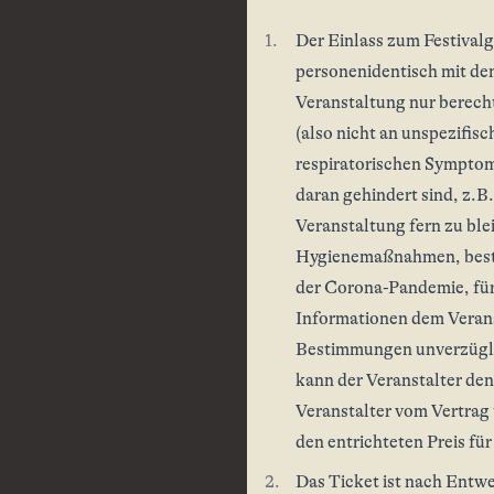
Der Einlass zum Festivalg
personenidentisch mit de
Veranstaltung nur berech
(also nicht an unspezifi
respiratorischen Symptome
daran gehindert sind, z.B.
Veranstaltung fern zu bl
Hygienemaßnahmen, bestim
der Corona-Pandemie, für 
Informationen dem Verans
Bestimmungen unverzüglic
kann der Veranstalter den
Veranstalter vom Vertrag 
den entrichteten Preis für 
Das Ticket ist nach Entwe