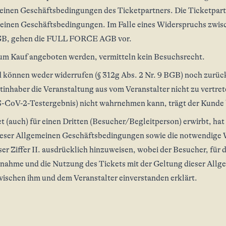
meinen Geschäftsbedingungen des Ticketpartners. Die Ticketpart
emeinen Geschäftsbedingungen. Im Falle eines Widerspruchs 
AGB, gehen die FULL FORCE AGB vor.
 zum Kauf angeboten werden, vermitteln kein Besuchsrecht.
nd können weder widerrufen (§ 312g Abs. 2 Nr. 9 BGB) noch zur
etinhaber die Veranstaltung aus vom Veranstalter nicht zu vertr
S-CoV-2-Testergebnis) nicht wahrnehmen kann, trägt der Kunde 
 (auch) für einen Dritten (Besucher/Begleitperson) erwirbt, hat
dieser Allgemeinen Geschäftsbedingungen sowie die notwendige
ser Ziffer II. ausdrücklich hinzuweisen, wobei der Besucher, für
ernahme und die Nutzung des Tickets mit der Geltung dieser All
schen ihm und dem Veranstalter einverstanden erklärt.