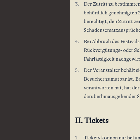
Der Zutritt zu bestimmt
behördlich genehmigten Z
berechtigt, den Zutritt z
Schadensersatzansprüche 
Bei Abbruch des Festival
Rückvergütungs- oder Sch
Fahrlässigkeit nachgewie
Der Veranstalter behält si
Besucher zumutbar ist. Be
verantworten hat, hat der
darüberhinausgehender S
II. Tickets
Tickets können nur bei u