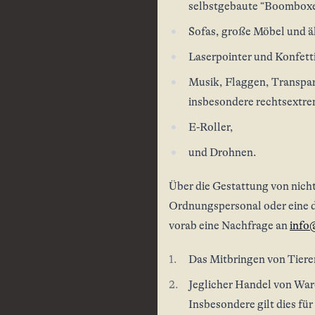
selbstgebaute “Boomboxe
Sofas, große Möbel und ä
Laserpointer und Konfetti
Musik, Flaggen, Transpar
insbesondere rechtsextre
E-Roller,
und Drohnen.
Über die Gestattung von nich
Ordnungspersonal oder eine d
vorab eine Nachfrage an
info
Das Mitbringen von Tieren
Jeglicher Handel von Ware
Insbesondere gilt dies f