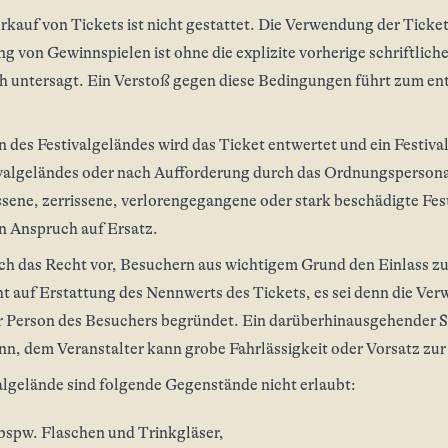
rkauf von Tickets ist nicht gestattet. Die Verwendung der Tick
g von Gewinnspielen ist ohne die explizite vorherige schriftli
ch untersagt. Ein Verstoß gegen diese Bedingungen führt zum en
n des Festivalgeländes wird das Ticket entwertet und ein Festiv
valgeländes oder nach Aufforderung durch das Ordnungspersonal
ene, zerrissene, verlorengegangene oder stark beschädigte Fest
in Anspruch auf Ersatz.
ich das Recht vor, Besuchern aus wichtigem Grund den Einlass zu
t auf Erstattung des Nennwerts des Tickets, es sei denn die Ver
er Person des Besuchers begründet. Ein darüberhinausgehender 
nn, dem Veranstalter kann grobe Fahrlässigkeit oder Vorsatz zur
lgelände sind folgende Gegenstände nicht erlaubt:
 bspw. Flaschen und Trinkgläser,