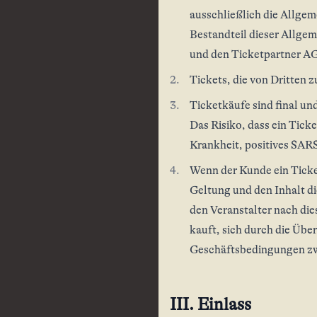
ausschließlich die Allge
Bestandteil dieser Allg
und den Ticketpartner 
Tickets, die von Dritten
Ticketkäufe sind final u
Das Risiko, dass ein Tick
Krankheit, positives SAR
Wenn der Kunde ein Ticket
Geltung und den Inhalt 
den Veranstalter nach die
kauft, sich durch die Üb
Geschäftsbedingungen zwi
III. Einlass