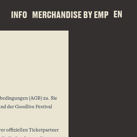
EN
INFO
MERCHANDISE BY EMP
bedingungen (AGB) zu. Sie
nd der Goodlive Festival
r offiziellen Ticketpartner