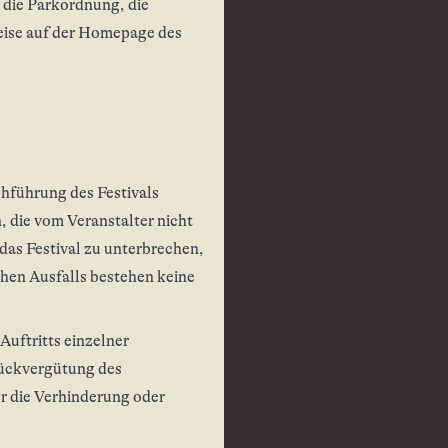
 die Parkordnung, die
eise auf der Homepage des
hführung des Festivals
die vom Veranstalter nicht
 das Festival zu unterbrechen,
chen Ausfalls bestehen keine
uftritts einzelner
Rückvergütung des
er die Verhinderung oder