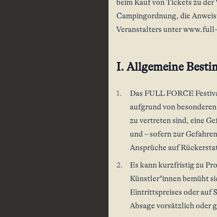
beim Kauf von Tickets zu der
Campingordnung, die Anweisu
Veranstalters unter www.full
I. Allgemeine Bes
Das FULL FORCE Festival 
aufgrund von besonderen 
zu vertreten sind, eine Ge
und – sofern zur Gefahre
Ansprüche auf Rückerstat
Es kann kurzfristig zu P
Künstler*innen bemüht si
Eintrittspreises oder auf
Absage vorsätzlich oder g